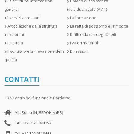
La struttura: informazioni
Il piano di assistenza
generali
individualizzato (P.A.I.)
I servizi accessori
La formazione
Articolazione della struttura
La retta di soggiorno e i rimborsi
I volontari
Diritti e doveri degli Ospiti
La tutela
I valori materiali
Il controllo e la rilevazione della
Dimissioni
qualità
CONTATTI
CRA Centro polifunzionale Fiordaliso
Via Roma 64, BEDONIA (PR)
Tel. +39 0525.824057
Tel. +39 392.6319441